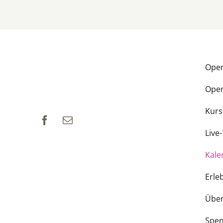
Ope
Ope
Kurs
Live
Kale
Erle
Über
Spe