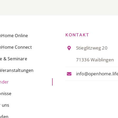
KONTAKT
nHome Online
nHome Connect
Stieglitzweg 20
e & Seminare
71336 Waiblingen
-Veranstaltungen
info@openhome.lif
nder
bnisse
 uns
nden