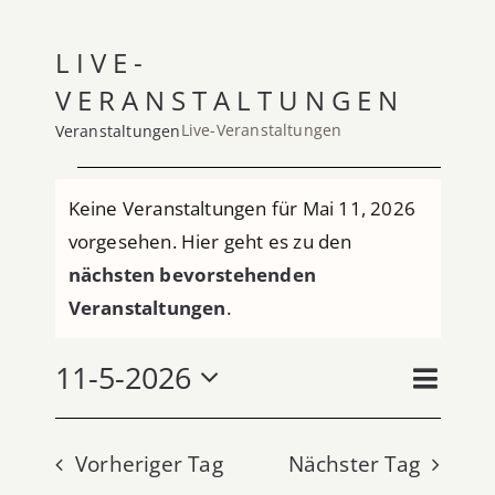
Über uns
LIVE-
VERANSTALTUNGEN
Spenden
Live-Veranstaltungen
Veranstaltungen
VERANSTALTUNGEN
Keine Veranstaltungen für Mai 11, 2026
FÜR
vorgesehen. Hier geht es zu den
MAI
Hinweis
nächsten bevorstehenden
11,
Veranstaltungen
.
2026
VERA
11-5-2026
ANSI
Tag
ANSIC
Datum
NAVIG
NAVI
wählen.
Vorheriger Tag
Nächster Tag