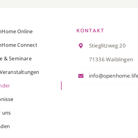
KONTAKT
nHome Online
nHome Connect
Stieglitzweg 20
e & Seminare
71336 Waiblingen
-Veranstaltungen
info@openhome.lif
nder
bnisse
 uns
nden