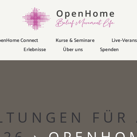
enHome Connect
Kurse & Seminare
Live-Veran
Erlebnisse
Über uns
Spenden
LTUNGEN FÜR 
026
› OPENHO