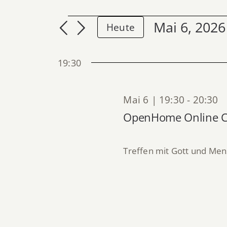
VERANSTALTUNGEN
Mai 6, 2026
Heute
Datum
FÜR
wählen.
MAI
19:30
6,
2026
Mai 6 | 19:30
-
20:30
OpenHome Online 
Treffen mit Gott und M