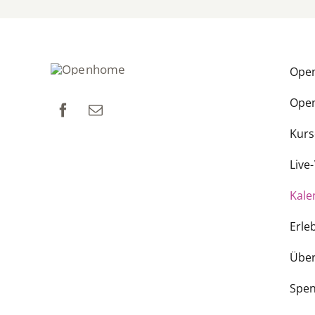
Ope
Ope
Kurs
Live
Kale
Erle
Über
Spe