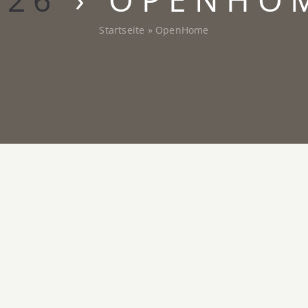
Startseite
»
OpenHome