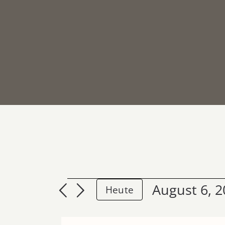
VERANSTA
August 6, 
Heute
Datum
FÜR
wählen.