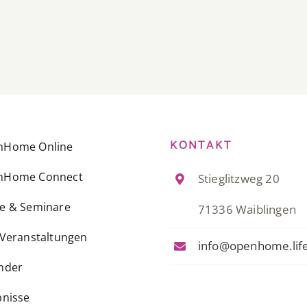
KONTAKT
nHome Online
nHome Connect
Stieglitzweg 20
e & Seminare
71336 Waiblingen
-Veranstaltungen
info@openhome.lif
nder
bnisse