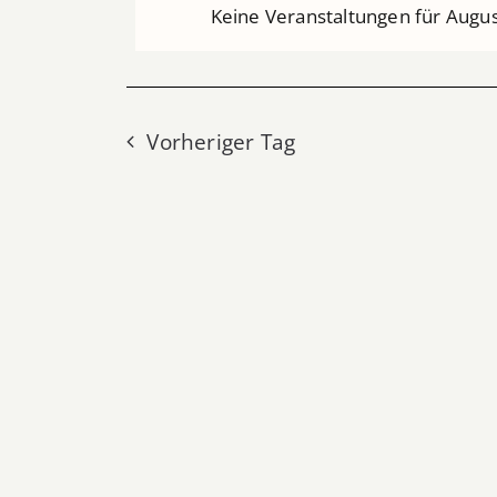
Keine Veranstaltungen für Augus
AUGUST
6,
Vorheriger Tag
2026