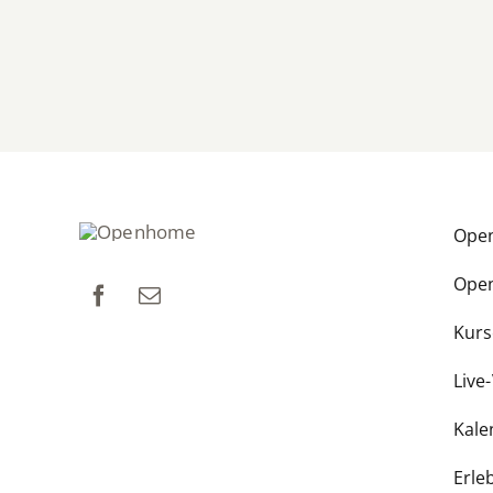
Ope
Ope
Kurs
Live
Kale
Erle