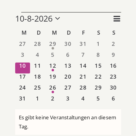
Über uns
VERANSTALTU
VERA
10-8-2026
ANSI
Monat
ANSIC
Datum
Spenden
NAVIG
M
MONTAG
D
DIENSTAG
M
MITTWOCH
D
DONNERSTAG
F
FREITAG
S
SAMSTAG
S
SONN
KALENDER
NAVI
wählen.
0
0
1
0
0
0
0
27
28
29
30
31
1
2
VON
VERANSTALTUNGEN
VERANSTALTUNGEN
VERANSTALTUNG
VERANSTALTUNGEN
VERANSTALTUNG
VERANSTAL
VERANS
0
0
0
0
0
0
0
3
4
5
6
7
8
9
VERANSTALTUNGEN
VERANSTALTUNGEN
VERANSTALTUNGEN
VERANSTALTUNGEN
VERANSTALTUNGEN
VERANSTALTUNG
VERANSTAL
VERANS
0
0
1
0
0
0
0
10
11
12
13
14
15
16
VERANSTALTUNGEN
VERANSTALTUNGEN
VERANSTALTUNG
VERANSTALTUNGEN
VERANSTALTUNG
VERANSTALT
VERANS
0
0
0
0
0
0
0
17
18
19
20
21
22
23
VERANSTALTUNGEN
VERANSTALTUNGEN
VERANSTALTUNGEN
VERANSTALTUNGEN
VERANSTALTUNG
VERANSTALT
VERANS
0
0
1
0
0
0
0
24
25
26
27
28
29
30
VERANSTALTUNGEN
VERANSTALTUNGEN
VERANSTALTUNG
VERANSTALTUNGEN
VERANSTALTUNG
VERANSTALT
VERANS
0
0
0
0
0
0
0
31
1
2
3
4
5
6
VERANSTALTUNGEN
VERANSTALTUNGEN
VERANSTALTUNGEN
VERANSTALTUNGEN
VERANSTALTUNG
VERANSTAL
VERANS
Es gibt keine Veranstaltungen an diesem
Hinweis
Tag.