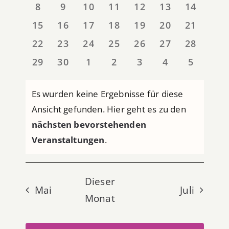
0
0
0
0
0
0
0
8
9
10
11
12
13
14
VERANSTALTUNGEN
VERANSTALTUNGEN
VERANSTALTUNGEN
VERANSTALTUNGEN
VERANSTALTUNGEN
VERANSTALTUNG
VERANSTALT
VERANS
0
0
0
0
0
0
0
15
16
17
18
19
20
21
VERANSTALTUNGEN
VERANSTALTUNGEN
VERANSTALTUNGEN
VERANSTALTUNGEN
VERANSTALTUNG
VERANSTALT
VERANS
0
0
0
0
0
0
0
22
23
24
25
26
27
28
VERANSTALTUNGEN
VERANSTALTUNGEN
VERANSTALTUNGEN
VERANSTALTUNGEN
VERANSTALTUNG
VERANSTALT
VERANS
0
0
0
0
0
0
0
29
30
1
2
3
4
5
VERANSTALTUNGEN
VERANSTALTUNGEN
VERANSTALTUNGEN
VERANSTALTUNGEN
VERANSTALTUNG
VERANSTAL
VERANS
Es wurden keine Ergebnisse für diese
Ansicht gefunden. Hier geht es zu den
Hinweis
nächsten bevorstehenden
Veranstaltungen
.
Dieser
Mai
Juli
Monat